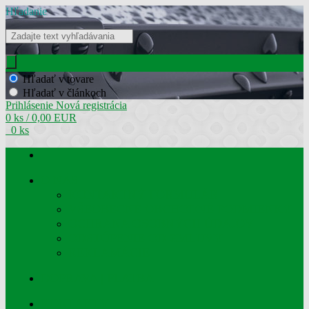
Hľadanie
Hľadať v tovare
Hľadať v článkoch
Prihlásenie
Nová registrácia
0 ks / 0,00 EUR
0 ks
O NÁS
KONTAKTNÝ FORMULÁR
VŠEOBECNÉ OBCHODNÉ PODMIENKY
OCHRANA OSOBNÝCH ÚDAJOV
ODSTÚPENIE OD ZMLUVY
REKLAMÁCIE
DOPRAVA | PLATBA
KONTAKTY