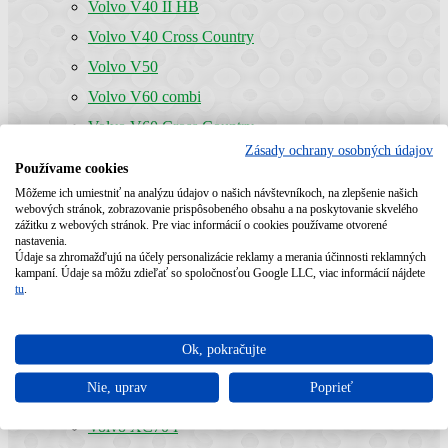
Volvo V40 II HB
Volvo V40 Cross Country
Volvo V50
Volvo V60 combi
Volvo V60 Cross Country
Zásady ochrany osobných údajov
Volvo V70 I
Používame cookies
Volvo V70 II
Môžeme ich umiestniť na analýzu údajov o našich návštevníkoch, na zlepšenie našich
webových stránok, zobrazovanie prispôsobeného obsahu a na poskytovanie skvelého
Volvo V70 III
zážitku z webových stránok. Pre viac informácií o cookies používame otvorené
nastavenia.
Volvo V90 I
Údaje sa zhromažďujú na účely personalizácie reklamy a merania účinnosti reklamných
kampaní. Údaje sa môžu zdieľať so spoločnosťou Google LLC, viac informácií nájdete
Volvo V90 II
tu
.
Volvo V90 Cross Country
Volvo XC40
Ok, pokračujte
Volvo XC60 I
Nie, uprav
Poprieť
Volvo XC60 II
Volvo XC70 I