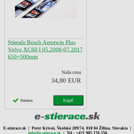
Stierače Bosch Aerotwin Plus
Volvo XC60 I 05.2008-07.2017
650+500mm
Naša cena
34,80 EUR
Skladom
E-stierace.sk | Peter Krivoš, Školská 209/74, 010 04 Žilina, Slovakia |
info@e-stierace.sk
| Tel.: +421 905 176 550