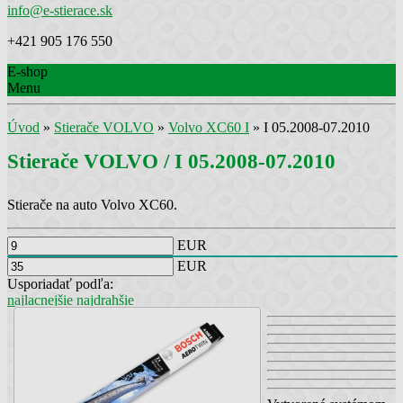
info@e-stierace.sk
+421 905 176 550
E-shop
Menu
Úvod
»
Stierače VOLVO
»
Volvo XC60 I
»
I 05.2008-07.2010
Stierače VOLVO / I 05.2008-07.2010
Stierače na auto Volvo XC60.
EUR
EUR
Usporiadať podľa:
najlacnejšie
najdrahšie