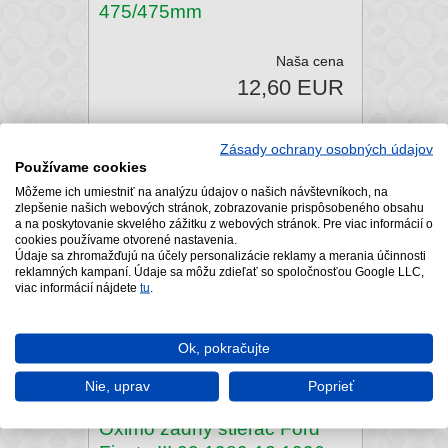
475/475mm
Naša cena
12,60 EUR
Zásady ochrany osobných údajov
Skladom
Používame cookies
Môžeme ich umiestniť na analýzu údajov o našich návštevníkoch, na
zlepšenie našich webových stránok, zobrazovanie prispôsobeného obsahu
a na poskytovanie skvelého zážitku z webových stránok. Pre viac informácií o
cookies používame otvorené nastavenia.
Údaje sa zhromažďujú na účely personalizácie reklamy a merania účinnosti
reklamných kampaní. Údaje sa môžu zdieľať so spoločnosťou Google LLC,
viac informácií nájdete
tu
.
Ok, pokračujte
Nie, uprav
Poprieť
Oximo zadný stierač Ford